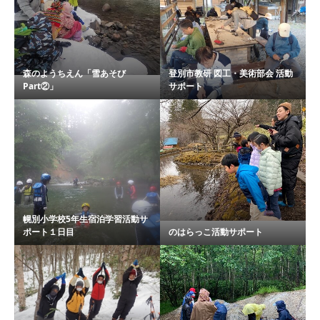
森のようちえん「雪あそび
登別市教研 図工・美術部会 活動
Part②」
サポート
幌別小学校5年生宿泊学習活動サ
ポート１日目
のはらっこ活動サポート