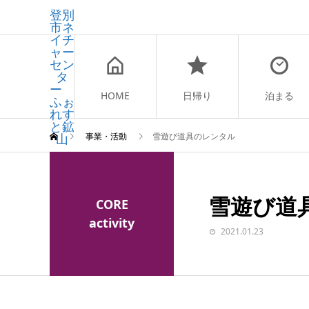
登別
市ネ
イチ
ャー
セン
タ
ー
HOME
日帰り
泊まる
ふぉ
れす
と鉱
山
事業・活動
雪遊び道具のレンタル
雪遊び道
CORE
activity
2021.01.23