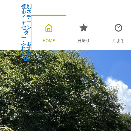
登別
市ネ
イチ
ャー
セン
タ
ー
HOME
日帰り
泊まる
ふぉ
れす
と鉱
山