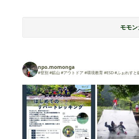
モモン
npo.momonga
#登別 #鉱山 #アウトドア #環境教育 #ESD #ふぉれす