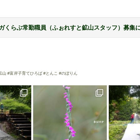
ガくらぶ常勤職員（ふぉれすと鉱山スタッフ）募集
と鉱山 #富岸子育てひろば #とんこ #のぼりん