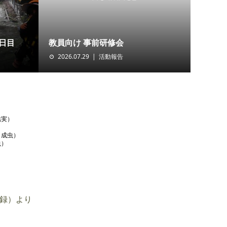
日目
教員向け 事前研修会
2026.07.29
活動報告
）
結実）
（成虫）
虫）
録）より