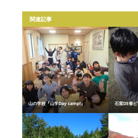
関連記事
山の学校『山学Day camp!』
石窯DE春ピ