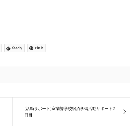
feedly
Pin it
[活動サポート]室蘭聾学校宿泊学習活動サポート2
日目