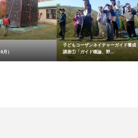
子どもコーザンネイチャーガイド養成
0月）
講座①「ガイド概論、野...