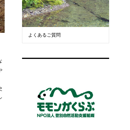
よくあるご質問
な
や
史
ン
。