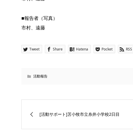
■報告者（写真）
市村、遠藤
Tweet
Share
Hatena
Pocket
RSS
活動報告
[活動サポート]苫小牧市立糸井小学校2日目