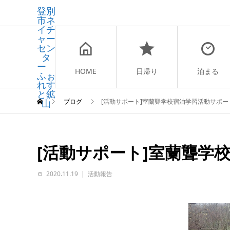
登別
市ネ
イチ
ャー
セン
タ
ー
HOME
日帰り
泊まる
ふぉ
れす
と鉱
山
ブログ
[活動サポート]室蘭聾学校宿泊学習活動サポー
[活動サポート]室蘭聾学
2020.11.19
活動報告