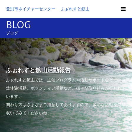
登別市ネイチャーセンター ふぉれすと鉱山
BLOG
ブログ
ふぉれすと鉱山活動報告
ふぉれすと鉱山では、主催プログラムや活動サポートなどでの自
然体験活動、ボランティア活動など、様々な取り組みが行われて
います。
関わり方はさまざまご用意してありますので、多彩な活動を是非
覗いてみてくださいね、