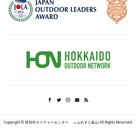
Copyright © 登別市ネイチャーセンター ふぉれすと鉱山 All Rights Reserved.