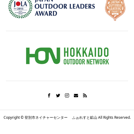
Copyright © 登別市ネイチャーセンター ふぉれすと鉱山 All Rights Reserved.