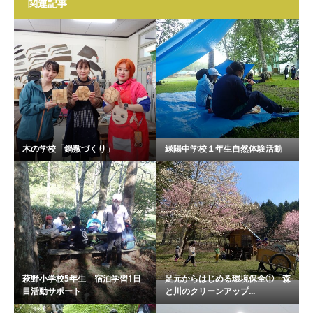
関連記事
木の学校「鍋敷づくり」
緑陽中学校１年生自然体験活動
萩野小学校5年生 宿泊学習1日
足元からはじめる環境保全①「森
目活動サポート
と川のクリーンアップ...