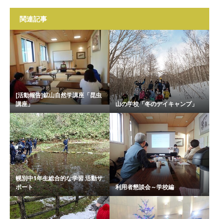
関連記事
[活動報告]鉱山自然学講座「昆虫
講座」
山の学校「冬のデイキャンプ」
幌別中1年生総合的な学習 活動サ
ポート
利用者懇談会～学校編