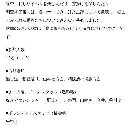
途中、おしりすべりを楽しんだり、雪投げを楽しんだり。
調査終了後には、各コースでみつけた足跡について発表し、鉱山
でみられる動物たちについてみんなで共有しました。
次回の3月の活動は「森に巣箱をかけよう＆春に向けた準備」で
す。
■参加人数
19名（小19）
■活動場所
遊歩道、銀座通り、山神社方面、精錬所の河原方面
■チーム名、チームスタッフ（敬称略）
ながぐつレンジャー：野上た、かめ岡、山崎さ、今井、谷川よ
■ボランティアスタッフ（敬称略）
平野さ