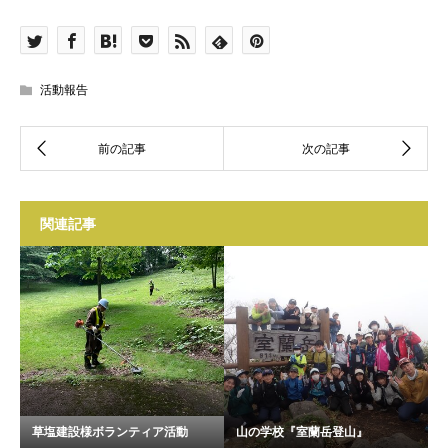
活動報告
関連記事
草塩建設様ボランティア活動
山の学校『室蘭岳登山』