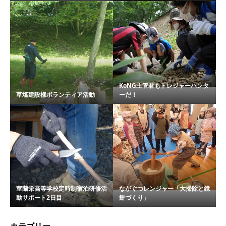
KoNG主管君もトレジャーハンタ
草塩建設様ボランティア活動
ーだ！
室蘭栄高等学校定時制宿泊研修活
ながぐつレンジャー「大掃除と鏡
動サポート2日目
餅づくり」
カテゴリー