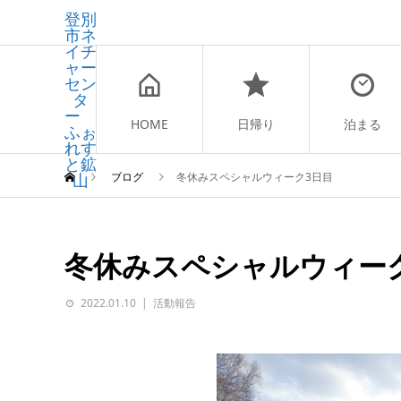
登別
市ネ
イチ
ャー
セン
タ
ー
HOME
日帰り
泊まる
ふぉ
れす
と鉱
山
ブログ
冬休みスペシャルウィーク3日目
冬休みスペシャルウィー
2022.01.10
活動報告