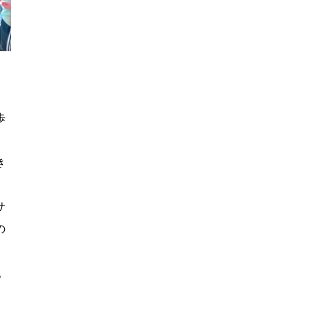
歩
き
サ
の
。