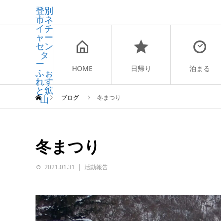
登別
市ネ
イチ
ャー
セン
タ
ー
HOME
日帰り
泊まる
ふぉ
れす
と鉱
山
ブログ
冬まつり
冬まつり
2021.01.31
活動報告