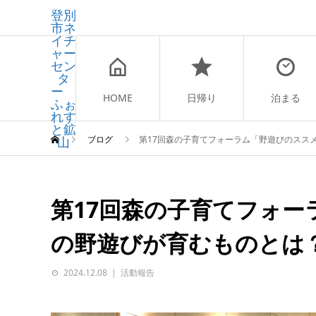
登別
市ネ
イチ
ャー
セン
タ
ー
HOME
日帰り
泊まる
ふぉ
れす
と鉱
山
ブログ
第17回森の子育てフォーラム「野遊びのスス
第17回森の子育てフォ
の野遊びが育むものとは
2024.12.08
活動報告