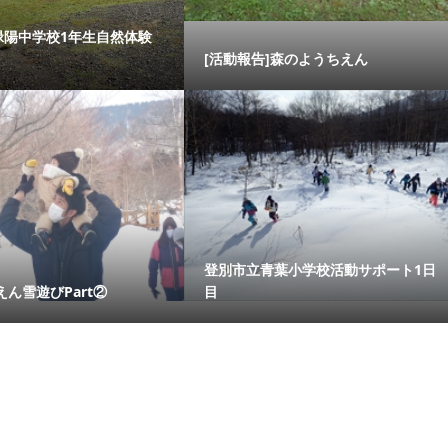
緑陽中学校1年生自然体験
[活動報告]森のようちえん
登別市立青葉小学校活動サポート1日
ん雪遊びPart②
目