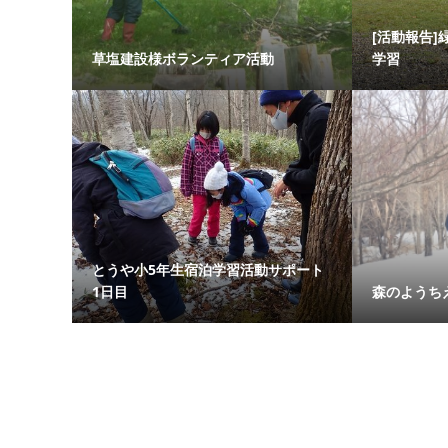
[活動報告]
草塩建設様ボランティア活動
学習
とうや小5年生宿泊学習活動サポート
1日目
森のようちえ