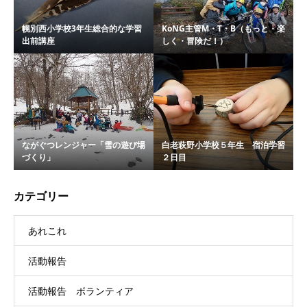
幌別西小学校3年生総合的な学習
KoNG主管M・T・B（もっと・楽
出前講座
しく・冒険だ！）
ながぐつレンジャー「雪の遊び場
白老萩野小学校５年生 宿泊学習
づくり」
２日目
カテゴリー
あれこれ
活動報告
活動報告 ボランティア