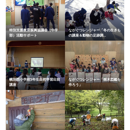
特別支援教育振興協議会（中学
ながぐつレンジャー「冬の生きも
部）活動サポート
の講座＆動物の足跡調...
幌別西小学校5年生自然学習出前
ながぐつレンジャー「樹木図鑑を
講座
作ろう」