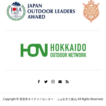
Copyright © 登別市ネイチャーセンター ふぉれすと鉱山 All Rights Reserved.