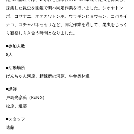
採集した昆虫を図鑑で調べ同定作業を行いました。シオヤトン
ボ、コサナエ、オオカワトンボ、ウラギンヒョウモン、コバネイ
ナゴ、コチャバネセセリなど、同定作業を通して、昆虫をじっく
り観察し向き合う時間となりました。
■参加人数
8人
■活動場所
げんちゃん河原、精錬所の河原、牛舎奥林道
■講師
戸島光彦氏（KoNG）
松原、遠藤
■スタッフ
遠藤