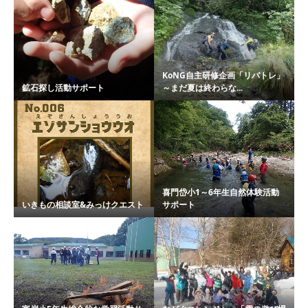
KoNG自主研修企画「リバトレ」
鉱石探し活動サポート
～まだ夏は終わらな...
喜門岱小1～6年生自然体験活動
いきもの相談室&みっけクエスト
サポート