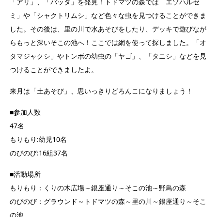
「アリ」、「バッタ」を発見！トドマツの森では「エゾハルゼ
ミ」や「シャクトリムシ」など色々な虫を見つけることができま
した。その後は、里の川で水あそびをしたり、デッキで遊びなが
らもっと深いそこの池へ！ここでは網を使って探しました。「オ
タマジャクシ」やトンボの幼虫の「ヤゴ」、「タニシ」などを見
つけることができましたよ。
来月は「土あそび」、思いっきりどろんこになりましょう！
■参加人数
47名
もりもり:幼児10名
のびのび:16組37名
■活動場所
もりもり：くりの木広場～銀座通り～そこの池～野鳥の森
のびのび：グラウンド～トドマツの森～里の川～銀座通り～そこ
の池