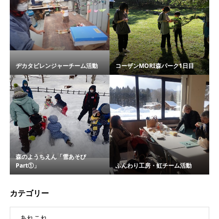
ヂカタビレンジャーチーム活動
コーザンMORI森パーク1日目
森のようちえん「雪あそび
Part①」
ふんわり工房・虹チーム活動
カテゴリー
あれこれ