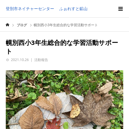
登別市ネイチャーセンター ふぉれすと鉱山
ブログ
幌別西小3年生総合的な学習活動サポート
幌別西小3年生総合的な学習活動サポー
ト
2021.10.26
活動報告