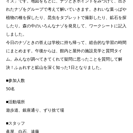
イズ」です。地図をもとに、ナゾときポイントをみつけて、出さ
れたナゾをグループで考えて解いていきます。きれいな葉っぱや
植物の種を探したり、昆虫をタブレットで撮影したり、鉱石を探
したり。森の中のいろんなナゾを発見して、ワークシートに記入
しました。
今日のナゾときの答えは学校に持ち帰って、総合的な学習の時間
にまとめます。午後からは、館内と屋外の施設見学と質問タイ
ム。みんなが調べてきてくれて疑問に思ったことを質問して解
決！ふぉれすと鉱山を深く知った1日となりました。
■参加人数
50名
■活動場所
遊歩道、銀座通り、ずり捨て場
■スタッフ
眞屋、白石、遠藤