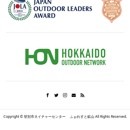
Copyright © 登別市ネイチャーセンター ふぉれすと鉱山 All Rights Reserved.