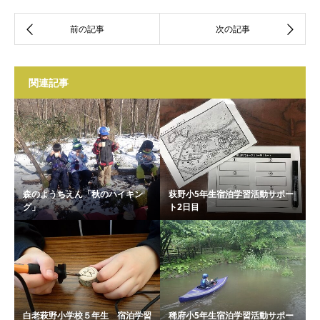
関連記事
森のようちえん「秋のハイキン
萩野小5年生宿泊学習活動サポー
グ」
ト2日目
白老萩野小学校５年生 宿泊学習
稀府小5年生宿泊学習活動サポー