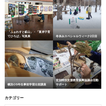
「ふぉれすと鉱山」・「富岸子育
てひろば」写真展
冬休みスペシャルウィーク2日目
登別特別支援教育振興協議会活動
幌別小5年生事前学習出前講座
サポート
カテゴリー