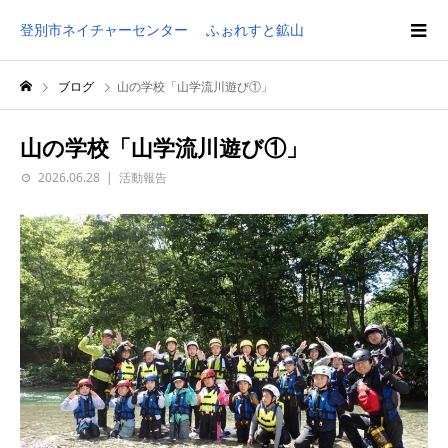
登別市ネイチャーセンター ふぉれすと鉱山
ブログ
山の学校「山学流川遊び①」
山の学校「山学流川遊び①」
2026.06.28
活動報告