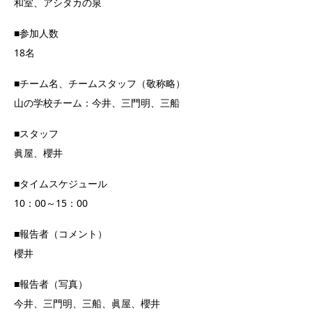
和室、アシタカの泉
■参加人数
18名
■チーム名、チームスタッフ（敬称略）
山の学校チーム：今井、三門明、三船
■スタッフ
眞屋、櫻井
■タイムスケジュール
10：00～15：00
■報告者（コメント）
櫻井
■報告者（写真）
今井、三門明、三船、眞屋、櫻井