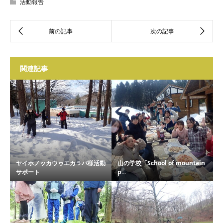
活動報告
関連記事
ヤイホノッカウゥエカㇻパ様活動
山の学校「School of mountain
サポート
p...