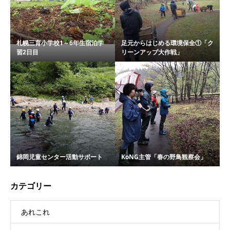
札幌三育小学校1～6年生宿泊学
足元からはじめる環境保全①「ク
習2日目
リーンアップ大作戦」
錦岡児童センター活動サポート
KoNG主管「春の野鳥観察会」
カテゴリー
あれこれ