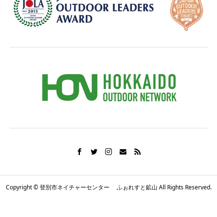
Copyright © 登別市ネイチャーセンター ふぉれすと鉱山 All Rights Reserved.