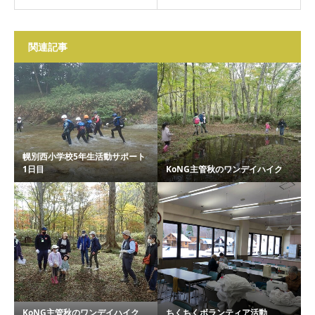
関連記事
幌別西小学校5年生活動サポート
1日目
KoNG主管秋のワンデイハイク
KoNG主管秋のワンデイハイク
ちくちくボランティア活動