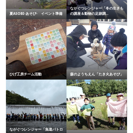
ながぐつレンジャー「冬の生きも
夏ASOBI-あそび- イベント準備
の講座＆動物の足跡調...
ひげ工房チーム活動
森のようちえん「たき火あそび」
ながぐつレンジャー「魚道パトロ