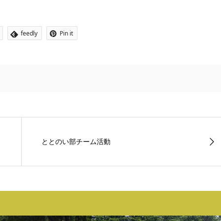
feedly
Pin it
ととのい部チーム活動