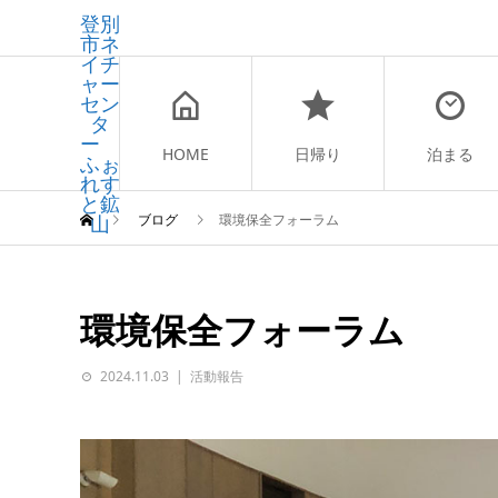
登別
市ネ
イチ
ャー
セン
タ
ー
HOME
日帰り
泊まる
ふぉ
れす
と鉱
山
ブログ
環境保全フォーラム
環境保全フォーラム
2024.11.03
活動報告