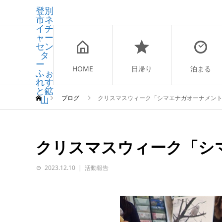
登別
市ネ
イチ
ャー
セン
タ
ー
HOME
日帰り
泊まる
ふぉ
れす
と鉱
山
ブログ
クリスマスウィーク「シマエナガオーナメン
クリスマスウィーク「シ
2023.12.10
活動報告