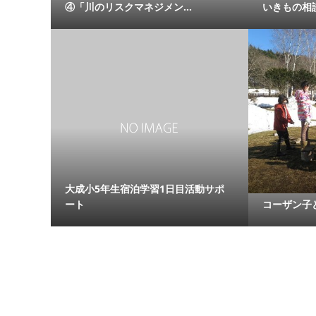
④「川のリスクマネジメン...
いきもの相
大成小5年生宿泊学習1日目活動サポ
ート
コーザン子