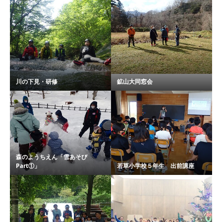
川の下見・研修
鉱山大同窓会
森のようちえん「雪あそび
Part①」
若草小学校５年生 出前講座