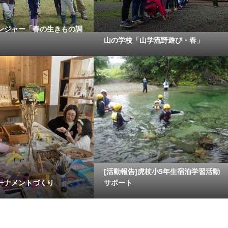
ンジャー「春の生きもの調
山の学校「山学流野遊び・春」
[活動報告]虎杖小5年生宿泊学習活動
ーナメントづくり
サポート