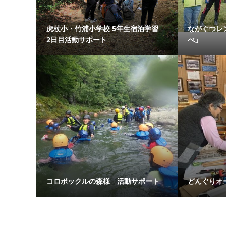
虎杖小・竹浦小学校 5年生宿泊学習
ながぐつレ
2日目活動サポート
べ」
コロポックルの森様 活動サポート
どんぐりオ