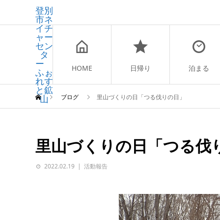
登別
市ネ
イチ
ャー
セン
タ
ー
HOME
日帰り
泊まる
ふぉ
れす
と鉱
山
ブログ
里山づくりの日「つる伐りの日」
里山づくりの日「つる伐
2022.02.19
活動報告