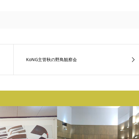
KoNG主管秋の野鳥観察会