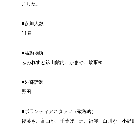
ました。
■参加人数
11名
■活動場所
ふぉれすと鉱山館内、かまや、炊事棟
■外部講師
野田
■ボランティアスタッフ（敬称略）
後藤さ、髙山か、千葉げ、辻、福澤、白川か、小野