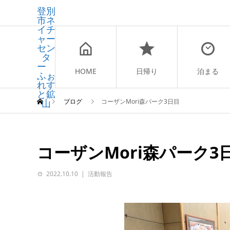
登別
市ネ
イチ
ャー
セン
タ
ー
HOME
日帰り
泊まる
ふぉ
れす
と鉱
山
ブログ
コーザンMori森パーク3日目
コーザンMori森パーク3
2022.10.10
活動報告