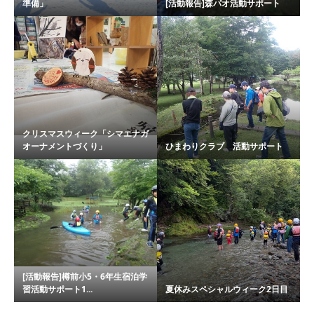
準備」
[活動報告]森パオ活動サポート
クリスマスウィーク「シマエナガ
オーナメントづくり」
ひまわりクラブ 活動サポート
[活動報告]樽前小5・6年生宿泊学
習活動サポート1...
夏休みスペシャルウィーク2日目