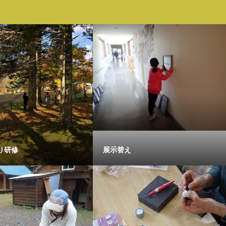
り研修
展示替え