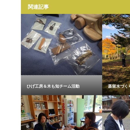
関連記事
ひげ工房＆木も知チーム活動
蒸留水づく