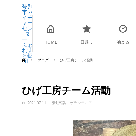
登別
市ネ
イチ
ャー
セン
タ
ー
HOME
日帰り
泊まる
ふぉ
れす
と鉱
山
ブログ
ひげ工房チーム活動
ひげ工房チーム活動
2021.07.11
活動報告 ボランティア