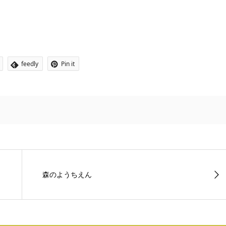
feedly
Pin it
森のようちえん