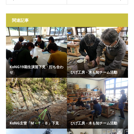
関連記事
KoNG19期生演習下見・打ち合わ
せ
ひげ工房・木も知チーム活動
KoNG主管「M・Ｔ・Ｂ」下見
ひげ工房・木も知チーム活動