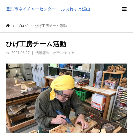
登別市ネイチャーセンター ふぉれすと鉱山
ブログ
ひげ工房チーム活動
ひげ工房チーム活動
2021.06.27
活動報告 ボランティア