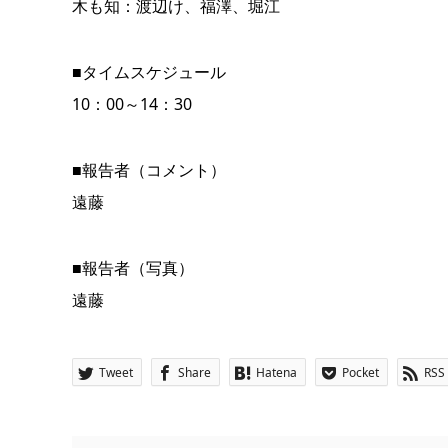
木も知：渡辺け、福澤、堀江
■タイムスケジュール
10：00～14：30
■報告者（コメント）
遠藤
■報告者（写真）
遠藤
Tweet
Share
Hatena
Pocket
RSS