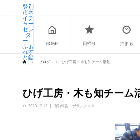
登別
市ネ
イチ
ャー
セン
タ
ー
HOME
日帰り
泊まる
ふぉ
れす
と鉱
山
ブログ
ひげ工房・木も知チーム活動
ひげ工房・木も知チーム
2020.12.12
活動報告 ボランティア