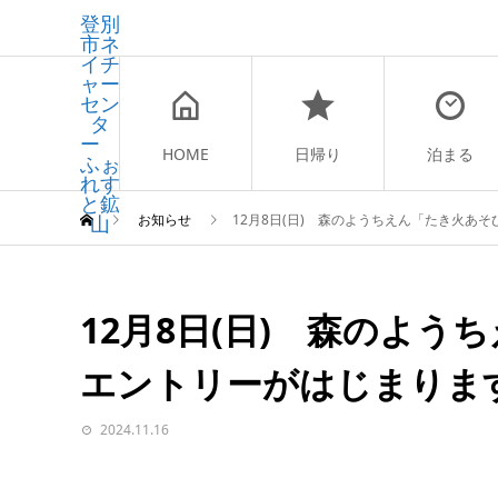
登別
市ネ
イチ
ャー
セン
タ
ー
HOME
日帰り
泊まる
ふぉ
れす
と鉱
山
お知らせ
12月8日(日) 森のようちえん「たき火あ
12月8日(日) 森のよ
エントリーがはじまりま
2024.11.16