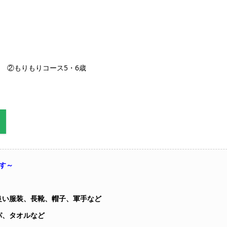
者 ②もりもりコース5・6歳
す～
良い服装、長靴、帽子、軍手など
パ、タオルなど