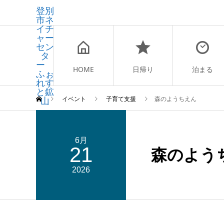
登別
市ネ
イチ
ャー
セン
タ
ー
HOME
日帰り
泊まる
ふぉ
れす
と鉱
山
イベント
子育て支援
森のようちえん
6月
21
森のよう
2026