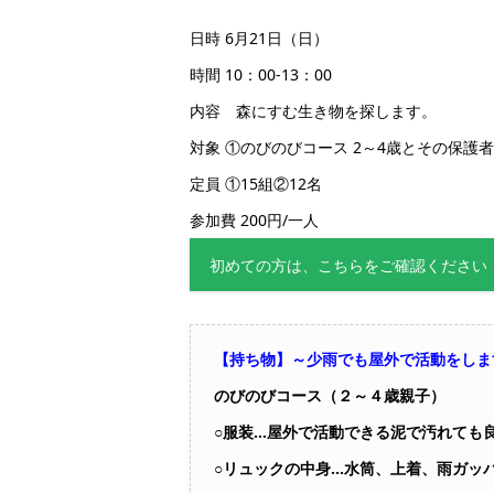
日時 6月21日（日）
時間 10：00-13：00
内容 森にすむ生き物を探します。
対象 ①のびのびコース 2～4歳とその保護
定員 ①15組②12名
参加費 200円/一人
初めての方は、こちらをご確認ください
【持ち物】～少雨でも屋外で活動をしま
のびのびコース（２～４歳親子）
○服装…屋外で活動できる泥で汚れても
○リュックの中身…水筒、上着、雨ガッ