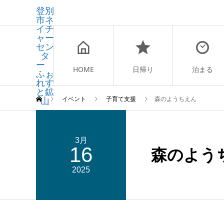
登別
市ネ
イチ
ャー
セン
タ
ー
HOME
日帰り
泊まる
ふぉ
れす
と鉱
山
イベント
子育て支援
森のようちえん
3月
16
森のよう
2025