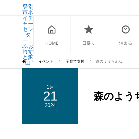
登別
市ネ
イチ
ャー
セン
タ
ー
HOME
日帰り
泊まる
ふぉ
れす
と鉱
山
イベント
子育て支援
森のようちえん
1月
21
森のよう
2024