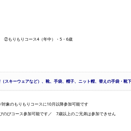
者 ②もりもりコース4（年中）・5・6歳
着（スキーウェアなど）、靴、手袋、帽子、ニット帽、替えの手袋・靴
が対象のもりもりコースに10月以降参加可能です
びのびコース参加可能です／ 7歳以上のご兄弟は参加できせん