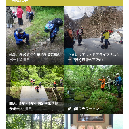
幌別小学校５年生宿泊学習活動サ
たまにはアウトドアライフ「スキ
ポート２日目
ーで行く残雪の三段の...
関内小5年・6年生宿泊学習活動
サポート1日目
鉱山町フラワーソン