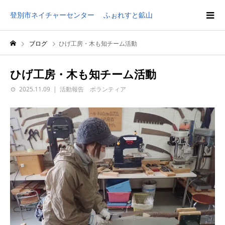
登別市ネイチャーセンター ふぉれすと鉱山
ブログ
ひげ工房・木も知チーム活動
ひげ工房・木も知チーム活動
2025.11.09
活動報告 ボランティア