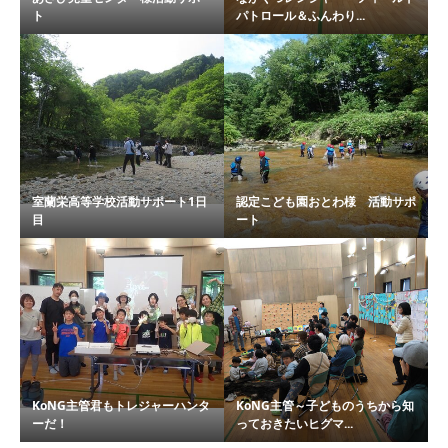
ト
パトロール＆ふんわり...
室蘭栄高等学校活動サポート1日
認定こども園おとわ様 活動サポ
目
ート
KoNG主管君もトレジャーハンタ
KoNG主管～子どものうちから知
ーだ！
っておきたいヒグマ...