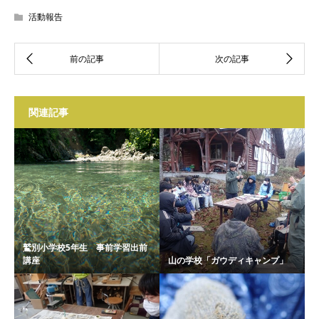
活動報告
関連記事
鷲別小学校5年生 事前学習出前
講座
山の学校「ガウディキャンプ」