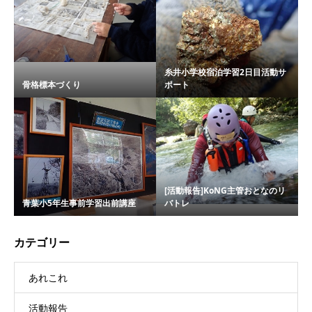
糸井小学校宿泊学習2日目活動サ
骨格標本づくり
ポート
[活動報告]KoNG主管おとなのリ
青葉小5年生事前学習出前講座
バトレ
カテゴリー
あれこれ
活動報告