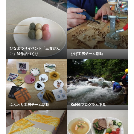
ひなまつりイベント「三食だん
ご」試作品づくり
ひげ工房チーム活動
ふんわり工房チーム活動
KoNGプログラム下見