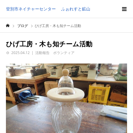
登別市ネイチャーセンター ふぉれすと鉱山
ブログ
ひげ工房・木も知チーム活動
ひげ工房・木も知チーム活動
2025.04.12
活動報告 ボランティア