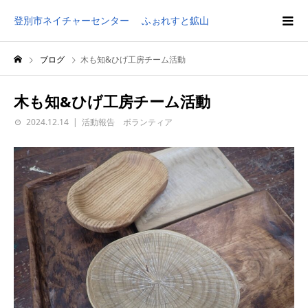
登別市ネイチャーセンター ふぉれすと鉱山
ブログ
木も知&ひげ工房チーム活動
木も知&ひげ工房チーム活動
2024.12.14
活動報告 ボランティア