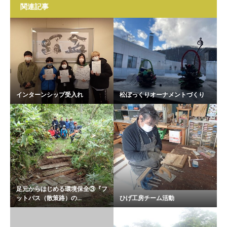
関連記事
インターンシップ受入れ
松ぼっくりオーナメントづくり
足元からはじめる環境保全③『フ
ットパス（散策路）の...
ひげ工房チーム活動