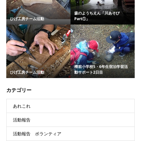
森のようちえん「川あそび
ひげ工房チーム活動
Part①」
樽前小学校5・6年生宿泊学習活
ひげ工房チーム活動
動サポート2日目
カテゴリー
あれこれ
活動報告
活動報告 ボランティア