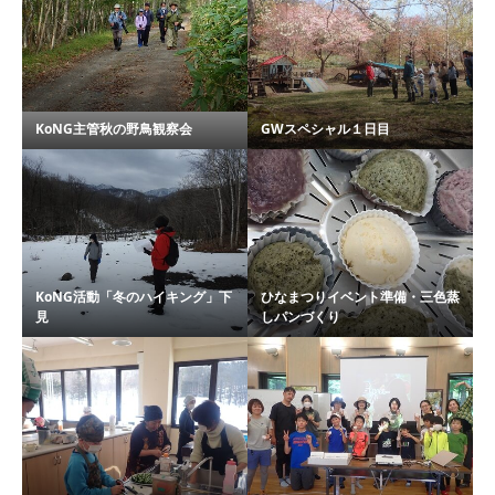
KoNG主管秋の野鳥観察会
GWスペシャル１日目
KoNG活動「冬のハイキング」下
ひなまつりイベント準備・三色蒸
見
しパンづくり