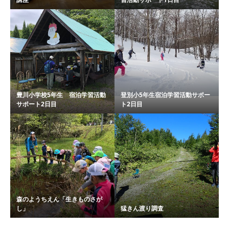
豊川小学校5年生 宿泊学習活動
登別小5年生宿泊学習活動サポー
サポート2日目
ト2日目
森のようちえん「生きものさが
し」
猛きん渡り調査