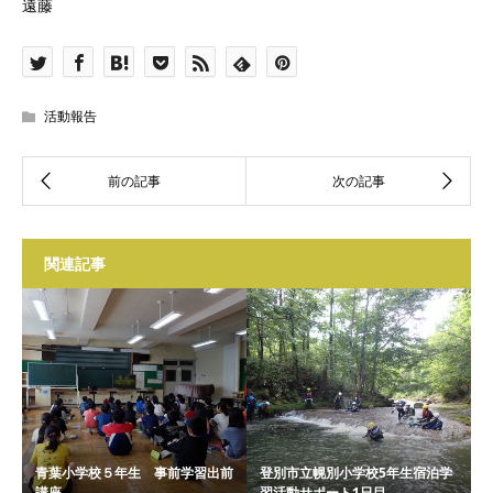
遠藤
活動報告
関連記事
青葉小学校５年生 事前学習出前
登別市立幌別小学校5年生宿泊学
講座
習活動サポート1日目