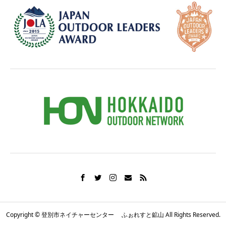
Copyright © 登別市ネイチャーセンター ふぉれすと鉱山 All Rights Reserved.