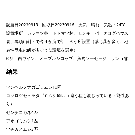
設置日20230915 回収日20230916 天気：晴れ 気温：24℃
設置場所 カラマツ林、トドマツ林、モンキーパークログハウス
裏、馬頭山斜面で各４か所で計１６か所設置（落ち葉が多く、地
表性昆虫の餌が多そうな環境を選定）
※餌 白ワイン、メープルシロップ、魚肉ソーセージ、リンゴ酢
結果
ツンベルグナガゴミムシ10匹
コクロツセヒラタゴミムシ65匹（違う種も混じっている可能性あ
り）
センチコガネ4匹
アオゴミムシ1匹
ツチカメムシ3匹