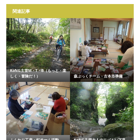
関連記事
KoNG主管M・T・B（もっと・楽
しく・冒険だ！）
森ぶっくチーム・古本市準備
ふんわり工房・虹チーム活動
KoNG主管大人のリバトレ下見