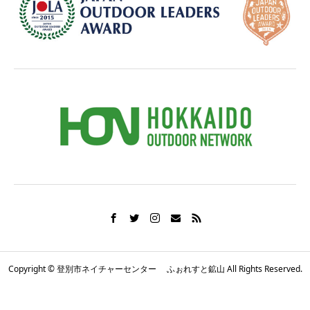
Copyright © 登別市ネイチャーセンター ふぉれすと鉱山 All Rights Reserved.