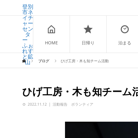
登別
市ネ
イチ
ャー
セン
タ
ー
HOME
日帰り
泊まる
ふぉ
れす
と鉱
山
ブログ
ひげ工房・木も知チーム活動
ひげ工房・木も知チーム
2022.11.12
活動報告 ボランティア