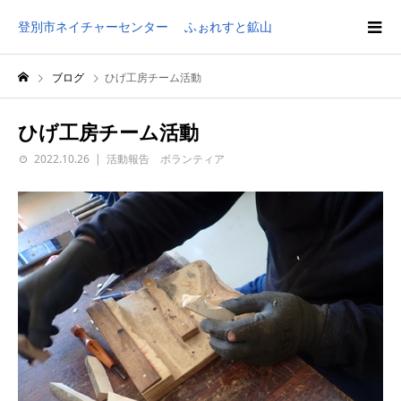
登別市ネイチャーセンター ふぉれすと鉱山
ブログ
ひげ工房チーム活動
ひげ工房チーム活動
2022.10.26
活動報告 ボランティア