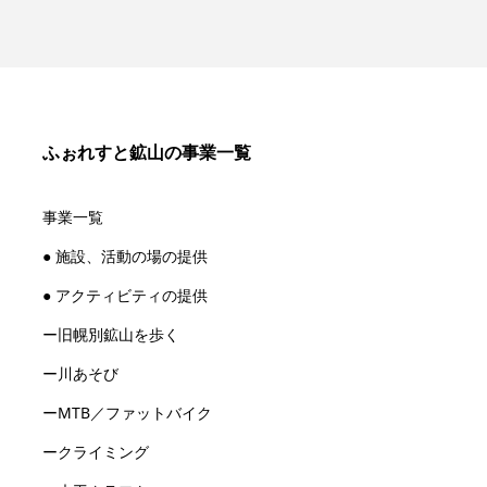
ふぉれすと鉱山の事業一覧
事業一覧
● 施設、活動の場の提供
● アクティビティの提供
ー旧幌別鉱山を歩く
ー川あそび
ーMTB／ファットバイク
ークライミング