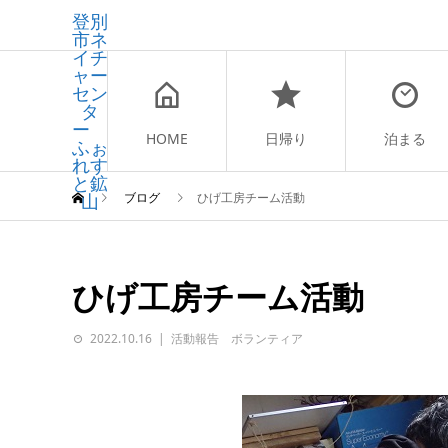
登別
市ネ
イチ
ャー
セン
タ
ー
HOME
日帰り
泊まる
ふぉ
れす
と鉱
山
ブログ
ひげ工房チーム活動
ひげ工房チーム活動
2022.10.16
活動報告 ボランティア