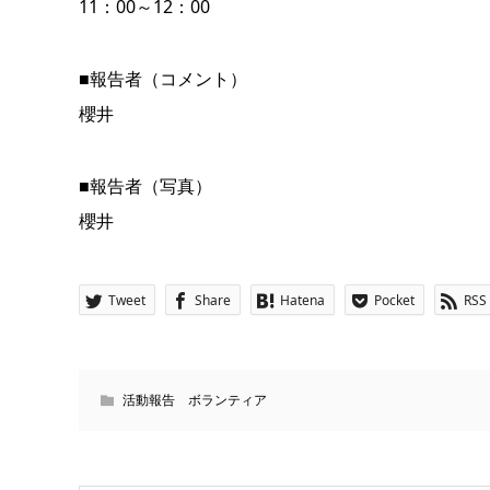
11：00～12：00
■報告者（コメント）
櫻井
■報告者（写真）
櫻井
Tweet
Share
Hatena
Pocket
RSS
活動報告 ボランティア